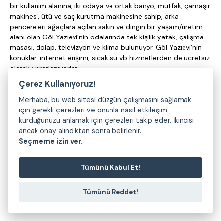
bir kullanım alanına, iki odaya ve ortak banyo, mutfak, çamaşır
makinesi, ütü ve saç kurutma makinesine sahip, arka
pencereleri ağaçlara açılan sakin ve dingin bir yaşam/üretim
alanı olan Göl Yazıevi’nin odalarında tek kişilik yatak, çalışma
masası, dolap, televizyon ve klima bulunuyor. Göl Yazıevi’nin
konukları internet erişimi, sıcak su vb hizmetlerden de ücretsiz
olarak yararlanıyorlar.
Çerez Kullanıyoruz!
Merhaba, bu web sitesi düzgün çalışmasını sağlamak
için gerekli çerezleri ve onunla nasıl etkileşim
kurduğunuzu anlamak için çerezleri takip eder. İkincisi
ancak onay alındıktan sonra belirlenir.
Seçmeme izin ver.
fatmatekin@nilufer.bel.tr
Tümünü Kabul Et!
2026 © Yazıevleri
Tümünü Reddet!